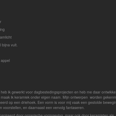
r
ing
amlicht
 bijna vult.
 appel
 heb ik gewerkt voor dagbestedingsprojecten en heb me daar ontwikkel
 maak ik keramiek onder eigen naam. Mijn ontwerpen worden gekenmerk
eerd op een driehoek. Een vorm is voor mij vaak een gestolde bewegin
 voorstellen, en daarnaast een vervolg fantaseren.
geïnspireerd door organische vormgeving, maar ook door 