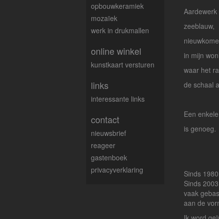
opbouwkeramiek
Aardewerk
mozaïek
zeeblauw,
werk in drukmallen
nieuwkome
online winkel
in mijn won
kunstkaart versturen
waar het ra
links
de schaal al
interessante links
Een enkele
contact
is genoeg.
nieuwsbrief
reageer
gastenboek
privacyverklaring
Sinds 1980
Sinds 2003
vaak gebas
aan de vorm
Ik word 