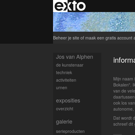
Beheer je site
of
maak een gratis account 
Jos van Alphen
inform
de kunstenaar
techniek
Mijn naam
activiteiten
Bokalen". 
urnen
van de vele
daartussen 
exposities
ook los van
overzicht
autonome, 
Dat wordt d
galerie
schreef dit
serieproducten
.......