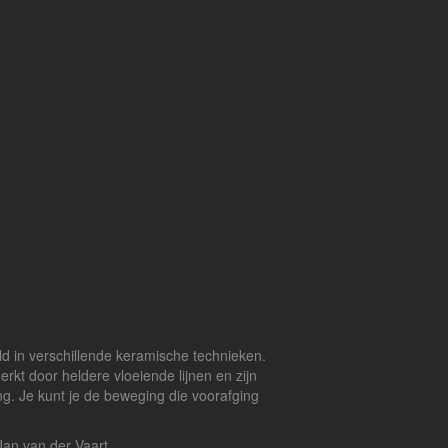
d in verschillende keramische technieken.
t door heldere vloeiende lijnen en zijn
g. Je kunt je de beweging die voorafging
keramisten als Jan van der Vaart.