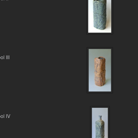
l III
ol IV