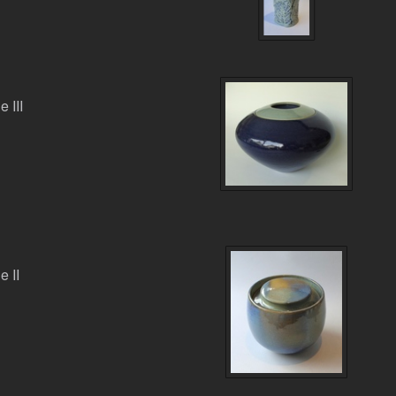
 III
e II