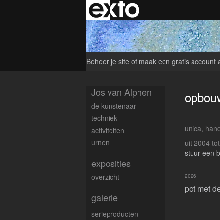
Beheer je site
of
maak een gratis account 
Jos van Alphen
opbou
de kunstenaar
techniek
unica, han
activiteiten
urnen
uit 2004 to
stuur een b
exposities
overzicht
2026
pot met d
galerie
serieproducten