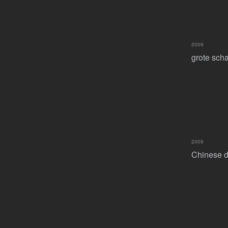
2009
grote sch
2009
Chinese d