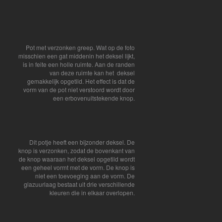
Pot met verzonken greep. Wat op de foto
misschien een gat middenin het deksel lijkt,
is in feite een holle ruimte. Aan de randen
van deze ruimte kan het deksel
gemakkelijk opgetild. Het effect is dat de
vorm van de pot niet verstoord wordt door
een erbovenuitstekende knop.
Dit potje heeft een bijzonder deksel. De
knop is verzonken, zodat de bovenkant van
de knop waaraan het deksel opgetild wordt
een geheel vormt met de vorm. De knop is
niet een toevoeging aan de vorm. De
glazuurlaag bestaat uit drie verschillende
kleuren die in elkaar overlopen.