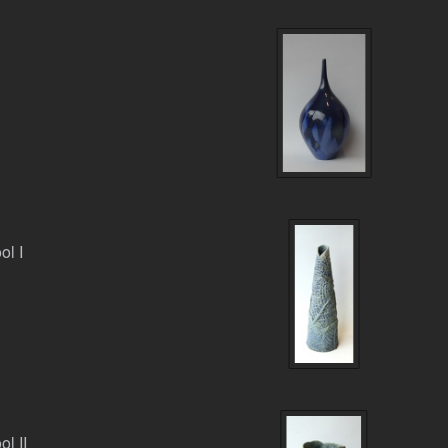
ol I
l II