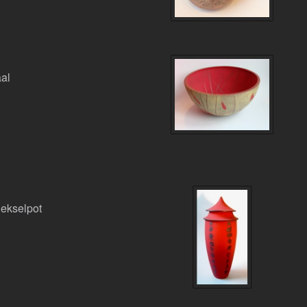
aal
ekselpot