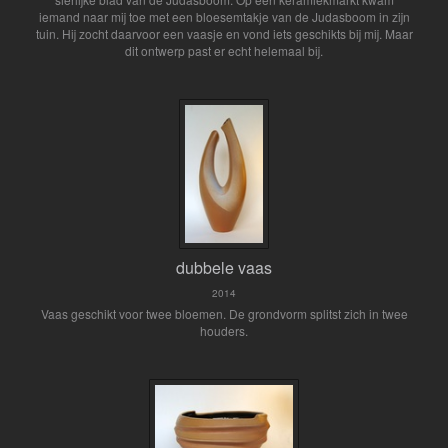
iemand naar mij toe met een bloesemtakje van de Judasboom in zijn
tuin. Hij zocht daarvoor een vaasje en vond iets geschikts bij mij. Maar
dit ontwerp past er echt helemaal bij.
dubbele vaas
2014
Vaas geschikt voor twee bloemen. De grondvorm splitst zich in twee
houders.