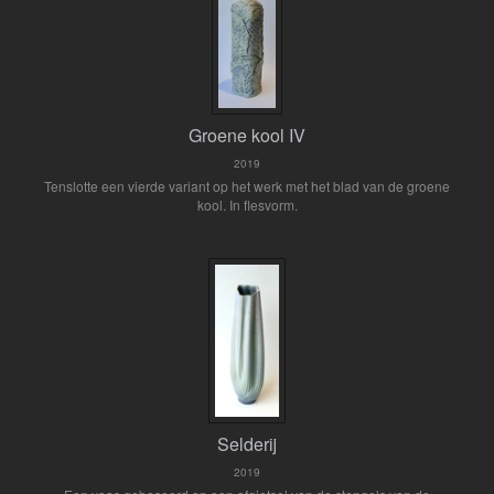
Groene kool IV
2019
Tenslotte een vierde variant op het werk met het blad van de groene
kool. In flesvorm.
Selderij
2019