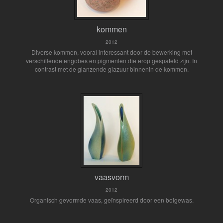
kommen
2012
Diverse kommen, vooral interessant door de bewerking met
verschillende engobes en pigmenten die erop gespateld zijn. In
contrast met de glanzende glazuur binnenin de kommen.
vaasvorm
2012
Organisch gevormde vaas, geïnspireerd door een bolgewas.