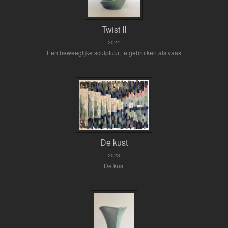
Twist II
2024
Een beweeglijke sculptuur, te gebruiken als vaas
De kust
2023
De kust