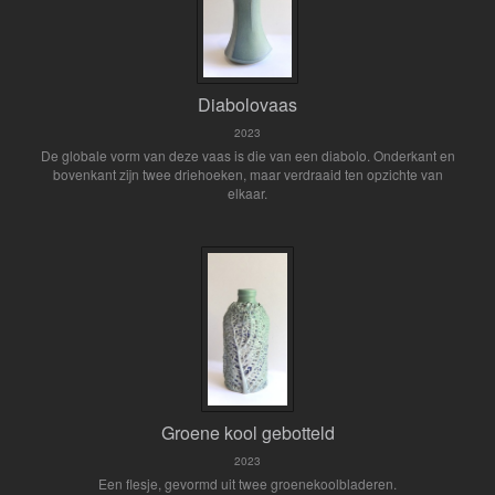
Diabolovaas
2023
De globale vorm van deze vaas is die van een diabolo. Onderkant en
bovenkant zijn twee driehoeken, maar verdraaid ten opzichte van
elkaar.
Groene kool gebotteld
2023
Een flesje, gevormd uit twee groenekoolbladeren.