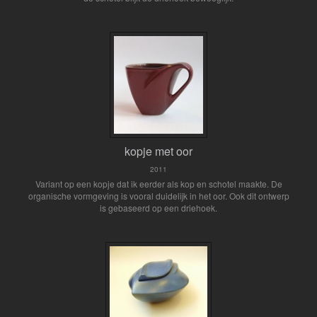
kopje met oor
2011
Variant op een kopje dat ik eerder als kop en schotel maakte. De
organische vormgeving is vooral duidelijk in het oor. Ook dit ontwerp
is gebaseerd op een driehoek.