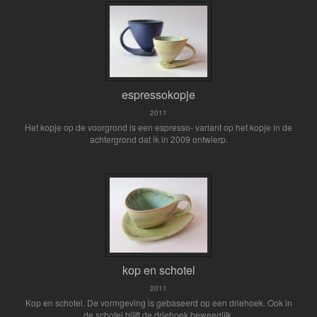
espressokopje
2011
Het kopje op de voorgrond is een espresso- variant op het kopje in de
achtergrond dat ik in 2009 ontwierp.
kop en schotel
2011
Kop en schotel. De vormgeving is gebaseerd op een driehoek. Ook in
de schotel blijft de driehoek beweeglijk.