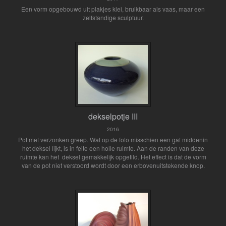
Een vorm opgebouwd uit plakjes klei, bruikbaar als vaas, maar een
zelfstandige sculptuur.
dekselpotje III
2016
Pot met verzonken greep. Wat op de foto misschien een gat middenin
het deksel lijkt, is in feite een holle ruimte. Aan de randen van deze
ruimte kan het deksel gemakkelijk opgetild. Het effect is dat de vorm
van de pot niet verstoord wordt door een erbovenuitstekende knop.