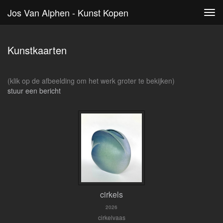
Jos Van Alphen - Kunst Kopen
Tog
navi
Kunstkaarten
(klik op de afbeelding om het werk groter te bekijken)
stuur een bericht
cirkels
2026
cirkelvaas