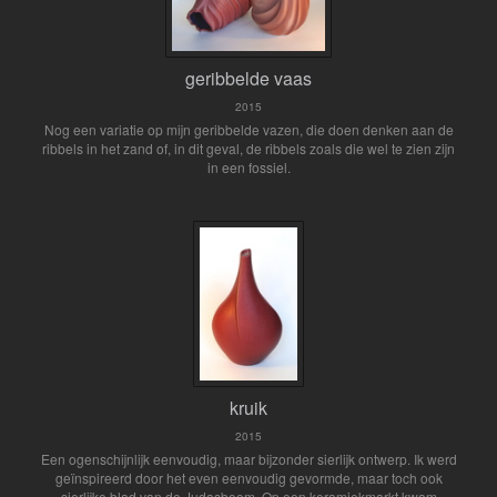
geribbelde vaas
2015
Nog een variatie op mijn geribbelde vazen, die doen denken aan de
ribbels in het zand of, in dit geval, de ribbels zoals die wel te zien zijn
in een fossiel.
kruik
2015
Een ogenschijnlijk eenvoudig, maar bijzonder sierlijk ontwerp. Ik werd
geïnspireerd door het even eenvoudig gevormde, maar toch ook
sierlijke blad van de Judasboom. Op een keramiekmarkt kwam