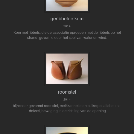
geribbelde kom
2014
Kom met ribbels, die de associatie oproepen met de ribbels op het
strand, gevormd door het spel van water en wind.
roomstel
2014
bijzonder gevormd roomstel, melkkannetje en suikerpot allebei met
deksel, beweging in de richting van de opening