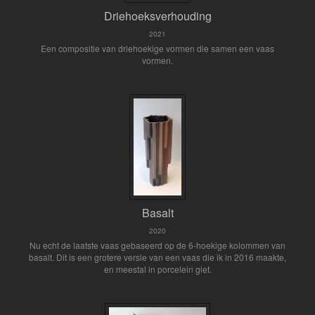
Driehoeksverhouding
2021
Een compositie van driehoekige vormen die samen een vaas
vormen.
Basalt
2020
Nu echt de laatste vaas gebaseerd op de 6-hoekige kolommen van
basalt. Dit is een grotere versie van een vaas die ik in 2016 maakte,
en meestal in porcelein giet.