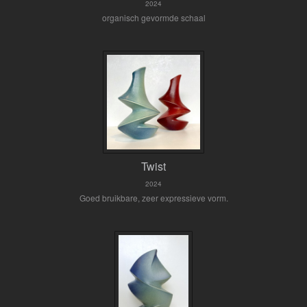
2024
organisch gevormde schaal
Twist
2024
Goed bruikbare, zeer expressieve vorm.