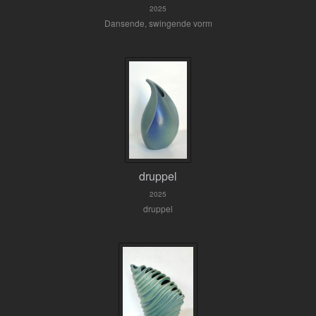
2025
Dansende, swingende vorm
druppel
2025
druppel