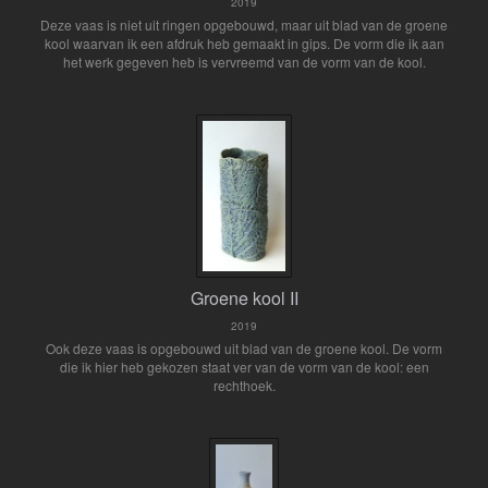
2019
Deze vaas is niet uit ringen opgebouwd, maar uit blad van de groene
kool waarvan ik een afdruk heb gemaakt in gips. De vorm die ik aan
het werk gegeven heb is vervreemd van de vorm van de kool.
Groene kool II
2019
Ook deze vaas is opgebouwd uit blad van de groene kool. De vorm
die ik hier heb gekozen staat ver van de vorm van de kool: een
rechthoek.