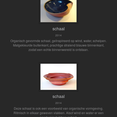
schaal
2014
Organisch gevormde schaal, geïnspireerd op wind, water, schelpen.
Matgekleurde buitenkant, prachtige stralend blauwe binnenkant,
zodat een echte binnenwereld is ontstaan.
schaal
2014
Deze schaal is ook een voorbeeld van organische vormgeving.
Ritmisch in elkaar geweven vlakken. Alsof wind en water er een