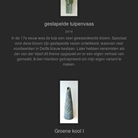
gestapelde tulpenvaas
2019
In de 17e eeuw was de tulp een zeer gewaardeerde bloem. Speciaal
voor deze bloem zijn gestapelde vazen ontwikkeld, waarvan veel
voorbeelden in Delfts blauw bestaan. Later hebben keramisten als
Jan van der Vaart dit thema opgepakt en er een eigen verhaal van
gemaakt. Ik ben hierdoor geïnspireerd om mijn eigen variant te
maken.
Groene kool I