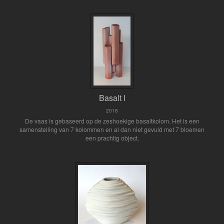
Basalt I
2018
De vaas is gebaseerd op de zeshoekige basaltkolom. Het is een
samenstelling van 7 kolommen en al dan niet gevuld met 7 bloemen
een prachtig object.