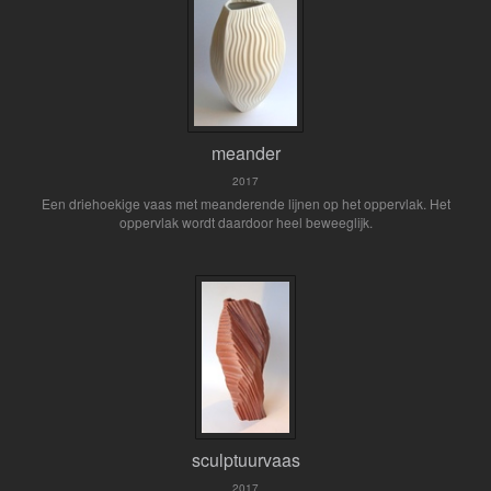
meander
2017
Een driehoekige vaas met meanderende lijnen op het oppervlak. Het
oppervlak wordt daardoor heel beweeglijk.
sculptuurvaas
2017