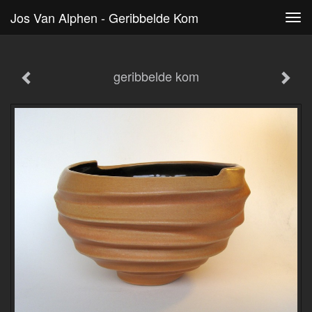
Jos Van Alphen - Geribbelde Kom
Tog
navi
geribbelde kom