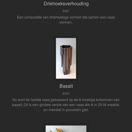
Driehoeksverhouding
2021
Een compositie van driehoekige vormen die samen een vaas
vormen.
Basalt
2020
Nu echt de laatste vaas gebaseerd op de 6-hoekige kolommen van
basalt. Dit is een grotere versie van een vaas die ik in 2016 maakte,
en meestal in porcelein giet.