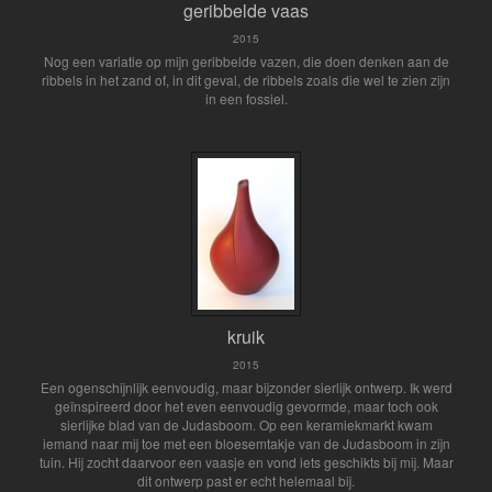
geribbelde vaas
2015
Nog een variatie op mijn geribbelde vazen, die doen denken aan de
ribbels in het zand of, in dit geval, de ribbels zoals die wel te zien zijn
in een fossiel.
kruik
2015
Een ogenschijnlijk eenvoudig, maar bijzonder sierlijk ontwerp. Ik werd
geïnspireerd door het even eenvoudig gevormde, maar toch ook
sierlijke blad van de Judasboom. Op een keramiekmarkt kwam
iemand naar mij toe met een bloesemtakje van de Judasboom in zijn
tuin. Hij zocht daarvoor een vaasje en vond iets geschikts bij mij. Maar
dit ontwerp past er echt helemaal bij.