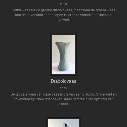
2023
Zelfde vaas als de groene diabolovaas, maar waar de groene vaas
aan de bovenkant geheel open is, is deze variant heel speciaal
afgewerkt.
Diabolovaas
2023
De globale vorm van deze vaas is die van een diabolo. Onderkant en
bovenkant zijn twee driehoeken, maar verdraaid ten opzichte van
elkaar.