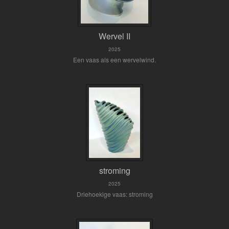
Wervel II
2025
Een vaas als een wervelwind.
stroming
2025
Driehoekige vaas: stroming