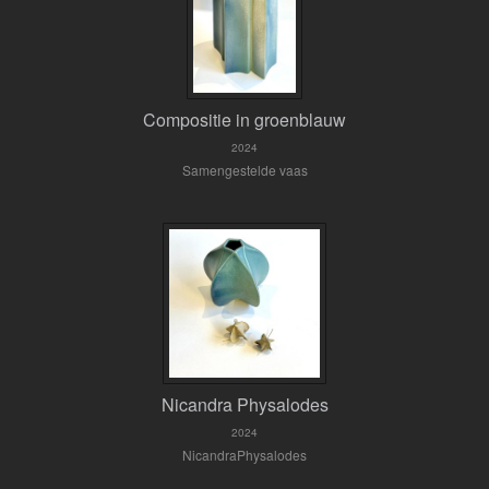
Compositie in groenblauw
2024
Samengestelde vaas
Nicandra Physalodes
2024
NicandraPhysalodes