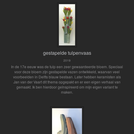
gestapelde tulpenvaas
2019
In de 17e eeuw was de tulp een zeer gewaardeerde bloem. Speciaal
voor deze bloem zijn gestapelde vazen ontwikkeld, waarvan veel
voorbeelden in Delfts blauw bestaan. Later hebben keramisten als
Jan van der Vaart dit thema opgepakt en er een eigen verhaal van
gemaakt. Ik ben hierdoor geïnspireerd om mijn eigen variant te
maken.