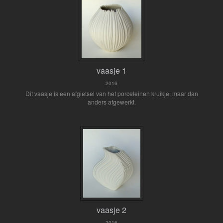
vaasje 1
2016
Dit vaasje is een afgietsel van het porceleinen kruikje, maar dan
anders afgewerkt.
vaasje 2
2016