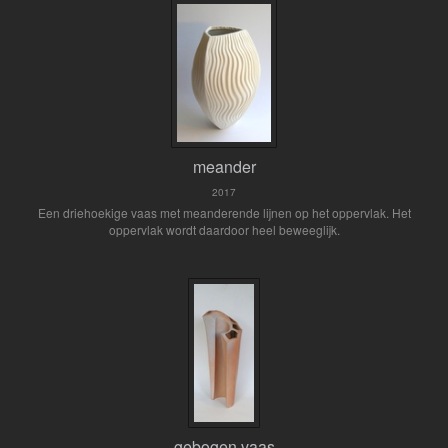
meander
2017
Een driehoekige vaas met meanderende lijnen op het oppervlak. Het
oppervlak wordt daardoor heel beweeglijk.
gebogen vaas