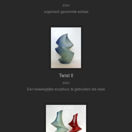
2024
organisch gevormde schaal
Twist II
2024
Een beweeglijke sculptuur, te gebruiken als vaas