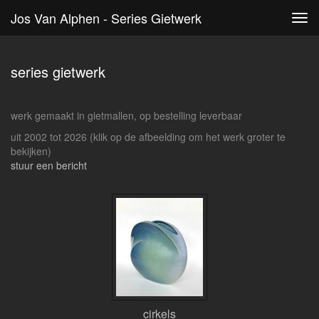
Jos Van Alphen - Series Gietwerk
Tog
navi
series gietwerk
werk gemaakt in gietmallen, op bestelling leverbaar
uit 2002 tot 2026
(klik op de afbeelding om het werk groter te
bekijken)
stuur een bericht
cirkels