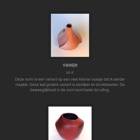
vaasje
2015
Deze vorm is een variant op een veel kleiner vaasje dat ik eerder
maakte. Deze wat grotere variant is sierlijker en bruikbaarder. De
beweeglijkheid in de vorm komt beter tot uiting.