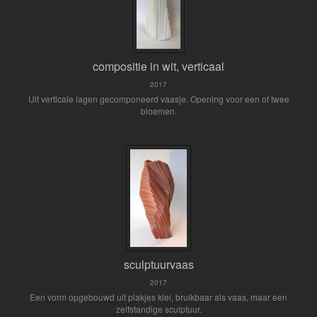
compositie in wit, verticaal
2017
Uit verticale lagen gecomponeerd vaasje. Opening voor een of twee
bloemen.
sculptuurvaas
2017
Een vorm opgebouwd uit plakjes klei, bruikbaar als vaas, maar een
zelfstandige sculptuur.