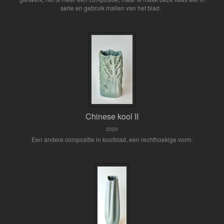
serie en gebruik mallen van het blad.
Chinese kool II
2020
Een andere compositie in koolblad, een rechthoekige vorm.