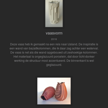
vaasvorm
2016
Deze vaas heb ik gemaakt na een reis naar IJsland. De inspiratie is
een wand van bazaltkolommen, die ik daar zag achter een waterval.
De vaas is net als die wand opgebouwd uit zeshoekige kolommen.
Het materiaal is ongeglazuurd porcelein, dat door licht-donker
werking de structuur mooi accentueerd. De binnenkant is wel
geglazuurd.