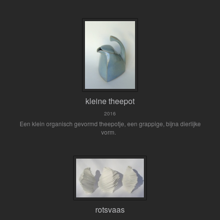
kleine theepot
2016
Een klein organisch gevormd theepotje, een grappige, bijna dierlijke
vorm.
rotsvaas