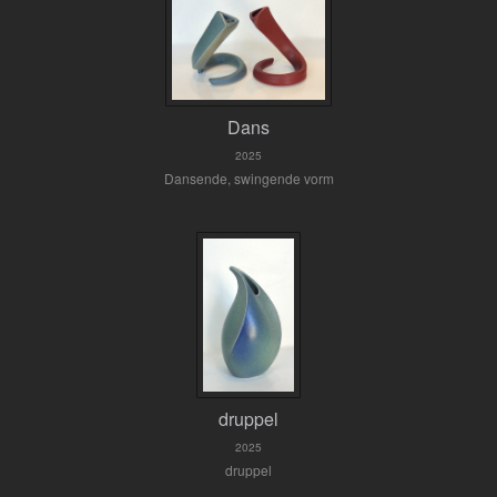
Dans
2025
Dansende, swingende vorm
druppel
2025
druppel