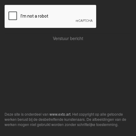
Deze site is onderdeel van
www.exto.art
. Het copyright op alle getoonde
werken berust bij de desbetreffende kunstenaars. De afbeeldingen van de
werken mogen niet gebruikt worden zonder schriftelijke toestemming.