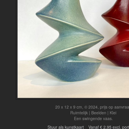
20 x 12 x 9 cm, © 2024, prijs op aanvra
Ruimtelijk | Beelden | Klei
Een swingende vaas.
Stuur als kunstkaart
Vanaf € 2,95 excl. por