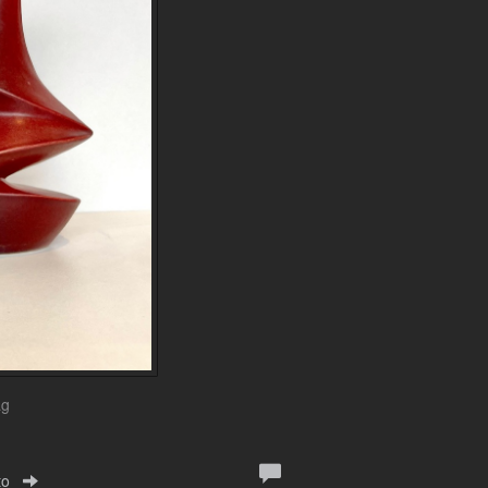
ag
to