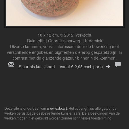
10 x 12 cm, © 2012, verkocht
Ruimtelijk | Gebruiksvoorwerp | Keramiek
Diverse kommen, vooral interessant door de bewerking met
verschillende engobes en pigmenten die erop gespateld zijn. In
contrast met de glanzende glazuur binnenin de kommen.
Stuur als kunstkaart
Vanaf € 2,95 excl. porto
Deze site is onderdeel van
www.exto.art
. Het copyright op alle getoonde
werken berust bij de desbetreffende kunstenaars. De afbeeldingen van de
werken mogen niet gebruikt worden zonder schriftelijke toestemming.