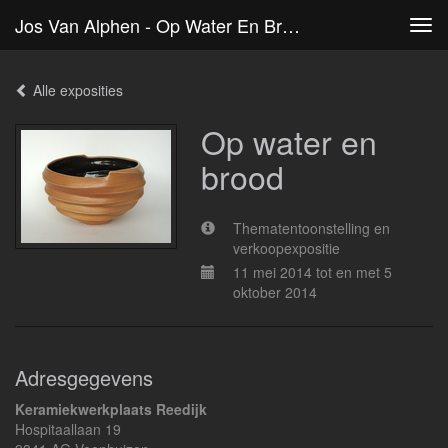
Jos Van Alphen - Op Water En Brood
Tog
navi
Alle exposities
Op water en
brood
Thematentoonstelling en
verkoopexpositie
11 mei 2014 tot en met 5
oktober 2014
Adresgegevens
Keramiekwerkplaats Reedijk
Hospitaallaan 19