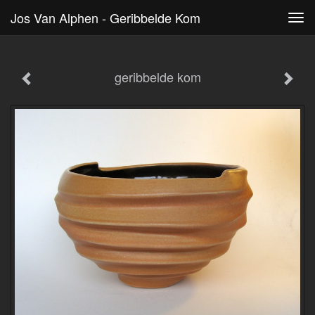
Jos Van Alphen - Geribbelde Kom
Tog
navi
geribbelde kom