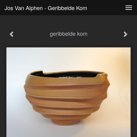
Jos Van Alphen - Geribbelde Kom
Tog
navi
geribbelde kom