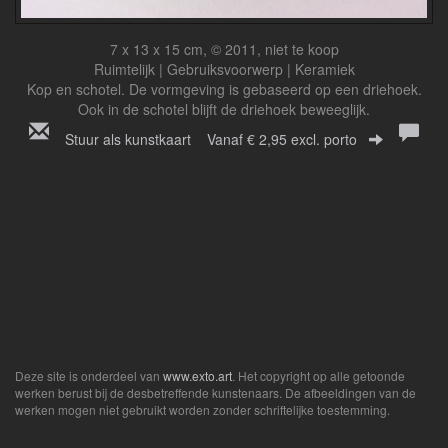
7 x 13 x 15 cm, © 2011, niet te koop
Ruimtelijk | Gebruiksvoorwerp | Keramiek
Kop en schotel. De vormgeving is gebaseerd op een driehoek.
Ook in de schotel blijft de driehoek beweeglijk.
Stuur als kunstkaart
Vanaf € 2,95 excl. porto
Deze site is onderdeel van
www.exto.art
. Het copyright op alle getoonde
werken berust bij de desbetreffende kunstenaars. De afbeeldingen van de
werken mogen niet gebruikt worden zonder schriftelijke toestemming.