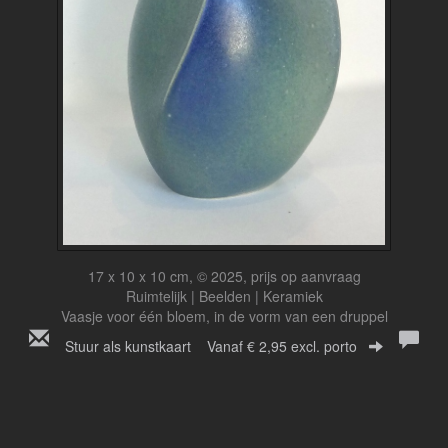
17 x 10 x 10 cm, © 2025, prijs op aanvraag
Ruimtelijk | Beelden | Keramiek
Vaasje voor één bloem, in de vorm van een druppel
Stuur als kunstkaart
Vanaf € 2,95 excl. porto